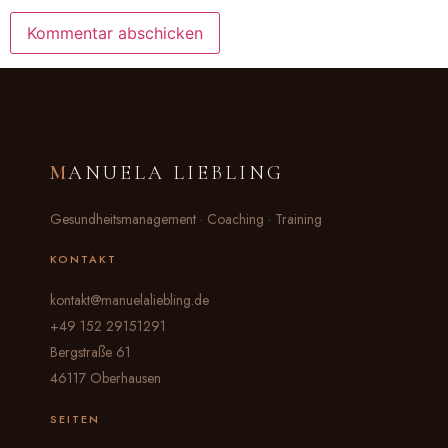
M
ANUELA LIEBLING
Gesundheitsmanagement · Coaching · Training
KONTAKT
kontakt@manuelaliebling.de
+49 152 29151291
Bergstraße 61
46117 Oberhausen
SEITEN